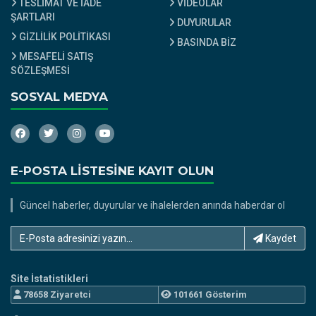
TESLİMAT VE İADE
VİDEOLAR
ŞARTLARI
DUYURULAR
GİZLİLİK POLİTİKASI
BASINDA BİZ
MESAFELİ SATIŞ
SÖZLEŞMESİ
SOSYAL MEDYA
E-POSTA LİSTESİNE KAYIT OLUN
Güncel haberler, duyurular ve ihalelerden anında haberdar ol
E-Posta adresinizi yazın...
Kaydet
Site İstatistikleri
78658 Ziyaretci
101661 Gösterim